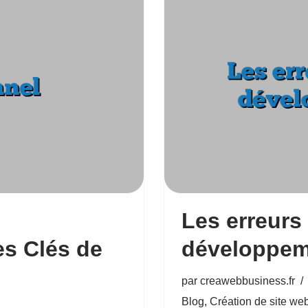
Les erreurs 
es Clés de
développem
par
creawebbusiness.fr
Blog
,
Création de site we