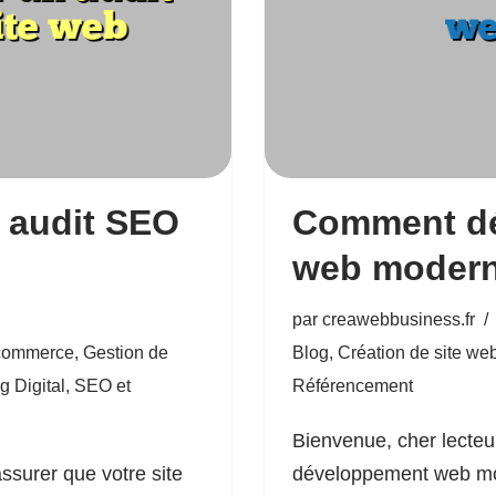
 audit SEO
Comment dé
web moder
par
creawebbusiness.fr
commerce
,
Gestion de
Blog
,
Création de site we
g Digital
,
SEO et
Référencement
Bienvenue, cher lecteu
assurer que votre site
développement web mode