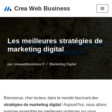
Crea Web Business
Aller
au
contenu
Les meilleures stratégies de
marketing digital
par
creawebbusiness.fr
Marketing Digital
Bienvenue, cher lecteur, dans le monde fascinant des
stratégies de marketing digital
! Aujourd’hui, nous allons
explorer ensemble les meilleures pratiques qui vous