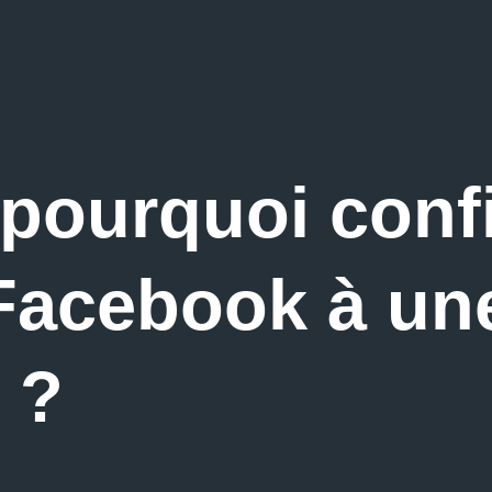
 pourquoi conf
 Facebook à un
 ?